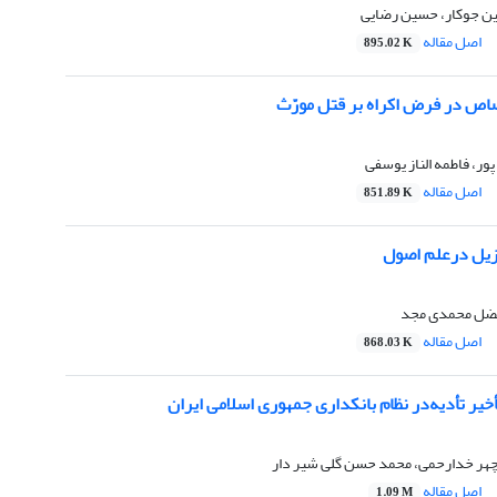
ن جوکار، حسین رضایی
اصل مقاله
895.02 K
ص در فرض اکراه بر قتل مورّث
ر، فاطمه الناز یوسفی
اصل مقاله
851.89 K
نزیل درعلم اصول
فضل محمدی مجد
اصل مقاله
868.03 K
خیر تأدیه
در نظام بانکداری جمهوری اسلامی ایران
چهر خدارحمی، محمد حسن گلی شیر دار
اصل مقاله
1.09 M