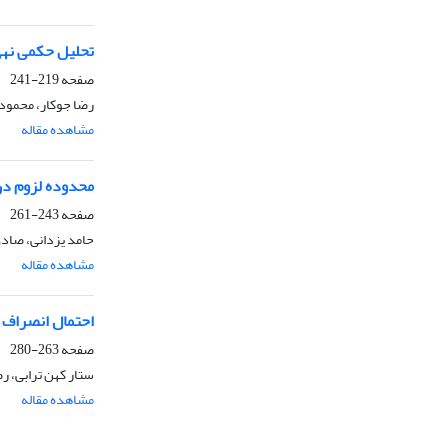
تحلیل حکمی نهی
صفحه
219-241
رضا جوکار، محمود
مشاهده مقاله
محدوده لزوم در عق
صفحه
243-261
حامد یزدانی، صاد
مشاهده مقاله
احتمال انصراف و 
صفحه
263-280
ستار کهن ترابی، ر
مشاهده مقاله