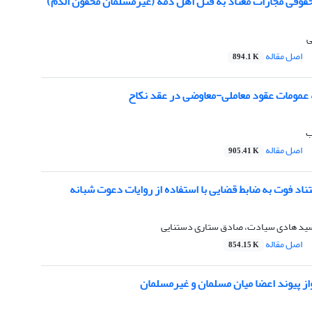
قوقی مجازات معتاد به قتل اهل ذمه (غیرمسلمان محقون الدم)
ی
اصل مقاله
894.1 K
عمومات عقود معاملی-معاوضی در عقد نکاح
ب
اصل مقاله
905.41 K
ناد فوت به ضابط قضایی با استفاده از روایات دعوت شبانه
ید هادی سیادت، صادق ستاری دستنایی
اصل مقاله
854.15 K
ز پیوند اعضا میان مسلمان و غیرمسلما
ن