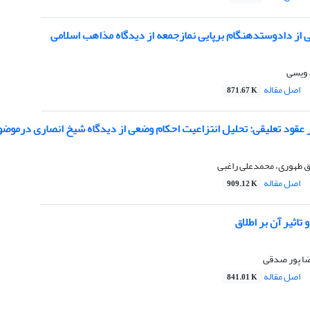
 از دادوستدهنگام برپایی نمازجمعه از دیدگاه مذاهب اسلامی
 ویسی
اصل مقاله
871.67 K
ود تعلیقی: تحلیل انتزاعیت احکام وضعی از دیدگاه شیخ انصاری درموضوع ماده 219قا
ق طهوری، محمدعلی راغبی
اصل مقاله
909.12 K
تاثیر آن بر اطلاق
ضا پور صدقی
اصل مقاله
841.01 K