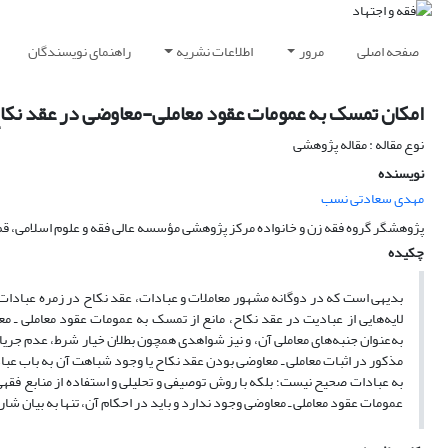
صفحه اصلی
مرور
اطلاعات نشریه
راهنمای نویسندگان
امکان تمسک به عمومات عقود معاملی-معاوضی در عقد نکا
نوع مقاله : مقاله پژوهشی
نویسنده
مهدی سعادتی نسب
پژوهشگر گروه فقه زن و خانواده مرکز پژوهشی مؤسسه عالی فقه و علوم اسلامی، قم، ایران؛ 00@gmail.com
چکیده
بدیهی است که در دوگانه مشهور معاملات و عبادات، عقد نکاح در زمره عبادات ق
لایه‌هایی از عبادیت در عقد نکاح، مانع از تمسک به عمومات عقود معاملی 
به‌عنوان جنبه‌های معاملی آن، و نیز شواهدی همچون بطلان خیار شرط، عدم جری
مذکور در اثبات معاملی ـ معاوضی بودن عقد نکاح یا وجود شباهت آن به باب عبا
به عبادات صحیح نیست؛ بلکه با روش توصیفی و تحلیلی و استفاده از منابع فقهی
عمومات عقود معاملی ـ معاوضی وجود ندارد و باید در احکام آن، تنها به بیان شار