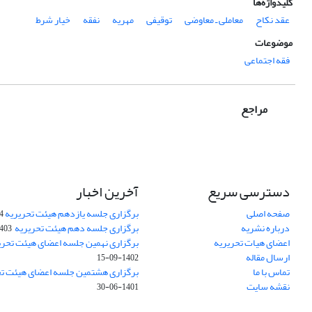
کلیدواژه‌ها
عقد نکاح
معاملی ـ معاوضی
توقیفی
مهریه
نفقه
خیار شرط
موضوعات
فقه اجتماعی
مراجع
دسترسی سریع
آخرین اخبار
صفحه اصلی
برگزاری جلسه یازدهم هیئت تحریریه
24
درباره نشریه
برگزاری جلسه دهم هیئت تحریریه
3-08-16
اعضای هیات تحریریه
برگزاری نهمین جلسه اعضای هیئت تحری
ارسال مقاله
1402-09-15
تماس با ما
برگزاری هشتمین جلسه اعضای هیئت تح
نقشه سایت
1401-06-30