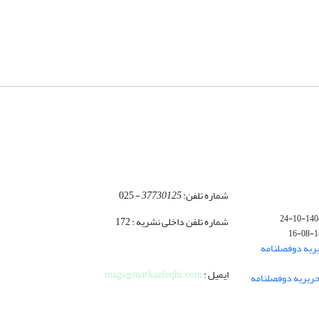
شماره تلفن:
37730125
- 025
1404-10-
شماره تلفن داخلی نشریه : 172
140
ریه دوفصلنامه
ایمیل :
mags@markazfeqhi.com
ریریه دوفصلنامه