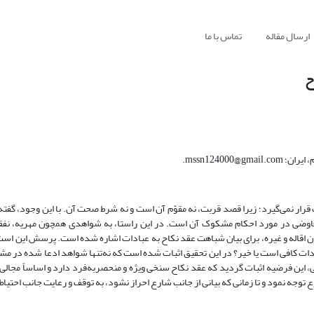
ارسال مقاله
تماس با ما
ح
mssn1240.
رار نمی‌گیرد؛ زیرا قصد قربت، نه مقوّم آن است و نه شرط صحت آن. با این‌ وجود، گفت
ـ معاوضی در مورد احکام مشکوک آن است. در این راستا، به شواهدی همچون مهریه، ن
ان اقاله و غیره، برای بیان شباهت عقد نکاح به عبادات اشاره شده است. پرسش این است
دات کافی است یا خیر؟ در این تحقیق
اثبات شده است که نه‌تنها شواهد ادعا شده در مش
، این فرضیه اثبات گردید که عقد نکاح سنخی ویژه و منحصربه‌فرد دارد و اساساً مجالی
ع توجه نمود و تا زمانی که بیانی از جانب شارع احراز نشود، به توقف و رعایت جانب احتی