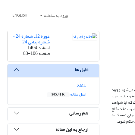
ورود به سامانه
ENGLISH
دوره 12، شماره 24 -
شماره پیاپی 24
اسفند 1404
صفحه
83-106
فایل ها
XML
ه می‌شود وجود
اصل مقاله
905.41 K
فقه و حق حبس،
 که آیا شواهد
ابهت عقد نکاح
هم رسانی
 برای تمسک به
اط حکم شود.
ارجاع به این مقاله