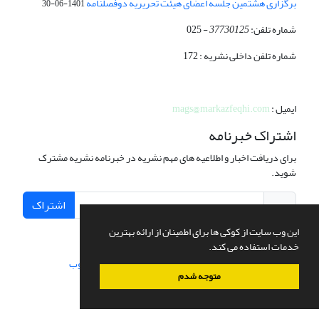
برگزاری هشتمین جلسه اعضای هیئت تحریریه دوفصلنامه
1401-06-30
شماره تلفن:
37730125
- 025
شماره تلفن داخلی نشریه : 172
ایمیل :
mags@markazfeqhi.com
اشتراک خبرنامه
برای دریافت اخبار و اطلاعیه های مهم نشریه در خبرنامه نشریه مشترک
شوید.
اشتراک
این وب سایت از کوکی ها برای اطمینان از ارائه بهترین
خدمات استفاده می کند.
سامانه مدیریت نشریات علمی.
طراحی و پیاده سازی از
سیناوب
متوجه شدم