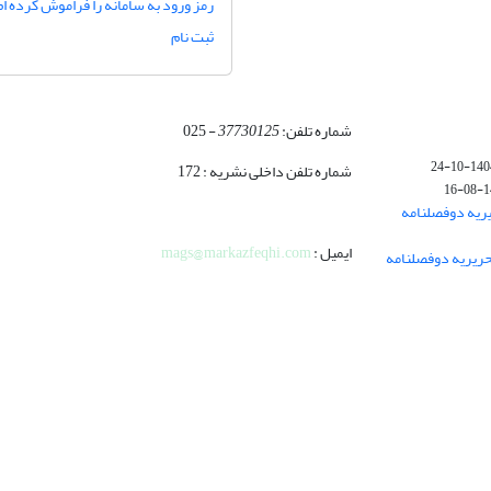
رمز ورود به سامانه را فراموش کرده ام
ثبت نام
شماره تلفن:
37730125
- 025
1404-10-
شماره تلفن داخلی نشریه : 172
140
ریه دوفصلنامه
ایمیل :
mags@markazfeqhi.com
ریریه دوفصلنامه