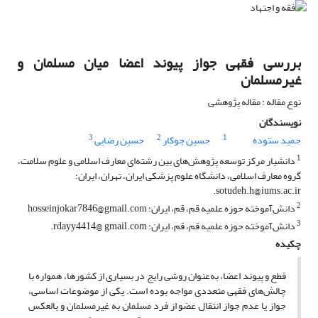
بررسی فقهی جواز پیوند اعضا میان مسلمان و
غیرمسلما
ن
نوع مقاله : مقاله پژوهشی
نویسندگان
3
2
1
حمید ستوده
حسین جوکار
حسین رضایی
1
دانشیار مرکز توسعه پژوهش‌های بین رشته‌ای معارف اسلامی و علوم سلامت،
گروه معارف اسلامی، دانشگاه علوم پزشکی ایران، تهران، ایران؛
sotudeh.h@iums.ac.ir.
2
دانش‌آموخته حوزه علمیه قم، قم، ایران؛ hosseinjokar7846@gmail.com
3
دانش‌آموخته حوزه علمیه قم، قم، ایران؛ rdayy4414@ gmail.com.
چکیده
قطع و پیوند اعضا، به‌عنوان روشی رایج در بسیاری از کشورها، همواره با
چالش‌های فقهی متعددی مواجه بوده است. یکی از موضوعات اساسی،
جواز یا عدم جواز انتقال عضو از فرد مسلمان به غیرمسلمان و بالعکس