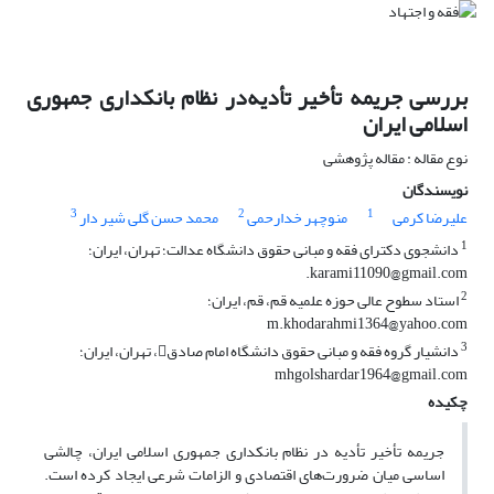
بررسی جریمه تأخیر تأدیه
در نظام بانکداری جمهوری
اسلامی ایران
نوع مقاله : مقاله پژوهشی
نویسندگان
3
2
1
علیرضا کرمی
منوچهر خدارحمی
محمد حسن گلی شیر دار
1
دانشجوی دکترای فقه و مبانی حقوق دانشگاه عدالت؛ تهران، ایران؛
karami11090@gmail.com.
2
استاد سطوح عالی حوزه علمیه قم، قم، ایران؛
m.khodarahmi1364@yahoo.com
3
دانشیار گروه فقه و مبانی حقوق دانشگاه امام صادق، تهران، ایران؛
mhgolshardar1964@gmail.com
چکیده
جریمه تأخیر تأدیه در نظام بانکداری جمهوری اسلامی ایران، چالشی
اساسی میان ضرورت‌های اقتصادی و الزامات شرعی ایجاد کرده است.