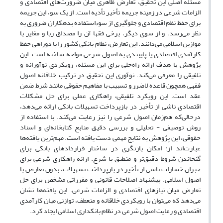
مسئله اصلی این تحقیق، تعارض ظاهری میان ضرورت‌های اقتصادی و
الزامات شرعی در زمینه جریمه تأخیر تأدیه است. از یک سو، این جریمه
برای حفظ نظم اقتصادی و جلوگیری از سوءاستفاده بدهکاران ضروری به
نظر می‌رسد، و از سوی دیگر، برخی فقها آن را مصداق ربا و مغایر با
موازین اسلامی می‌دانند. این تعارض، نظام بانکی کشور را با دوراهی حفظ
کارآمدی اقتصادی یا پایبندی به اصول شرعی مواجه ساخته است. این
پژوهش با هدف ارائه راه‌حلی برای این مسئله، رویکردی نوآورانه و
تلفیقی را معرفی می‌کند. نوآوری این تحقیق در ترکیب خلاقانه اصول
فقهی همچون قاعده لاضرر و تسبیب با مفاهیم حقوقی مانند شرط ضمن
عقد است. این رویکرد تلفیقی، راهکاری عملی برای حل مشکلات
اقتصادی ناشی از تأخیر در بازپرداخت تسهیلات بانکی ارائه می‌دهد،
درحالی‌که هم‌زمان اصول شرعی را نیز رعایت می‌کند. با استفاده از
روش توصیفی - تحلیلی و بررسی دقیق منابع کتابخانه‌ای و اسناد
حقوقی، این پژوهش به نتایج مهمی دست یافته است. مهم‌ترین یافته‌ها
عبارت‌اند از: امکان بازنگری در ساختار قراردادهای بانکی برای
گنجاندن شروط دقیق‌تر و منطبق با شرع. ارائه راهکاری شرعی برای
جبران خسارات ناشی از تأخیر در بازپرداخت تسهیلات، بدون تعارض با
اصول اسلامی. پیشنهاد اصلاحات قانونی و مقرراتی مشخص برای حل
تعارض میان نیازهای اقتصادی و الزامات شرعی. این یافته‌ها نشان
می‌دهد که می‌توان با رویکردی خلاقانه و منعطف، توازنی میان کارآمدی
اقتصادی و رعایت اصول شرعی در نظام بانکداری اسلامی ایجاد کرد.