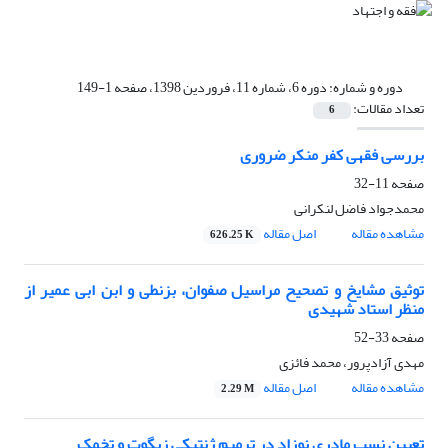
دوره و شماره:
دوره 6، شماره 11، فروردین 1398، صفحه 1-149
تعداد مقالات:
6
بررسی فقهی کفر منکر ضروری
صفحه
11-32
محمدجواد فاضل لنکرانی
مشاهده مقاله
اصل مقاله
626.25 K
توثیق مشایخ و تصحیح مراسیل صفوان، بزنطی و ابن ابی عمیر از
منظر استاد شهیدی‎
صفحه
33-52
مهدی آزادپرور، محمد فائزی
مشاهده مقاله
اصل مقاله
2.29 M
تعیین نسب مادری نوزاد در ترمیم ژنتیکی زیگوت و تخمک