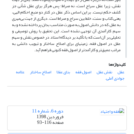
نقش، زیرا عقل سراج است، نه صراط؛ پس هرگز برای عقل شأنی جز
کشف حکم نیست. بر این اساس ذکر عقل در کنار دو منبع احکام الهی،
یعنی کتاب و سنت، خلط بین سراج و صراط است. دیگری از جهت بی‌مهری
به عقل که در دانش اصول به صورت متناسب بدان پرداخته نشده و به
سهم کارآمدی آن توجهی نشده است. این تحقیق با روش توصیفی و
تحلیلی بر آن است که با تأکید بر دیدگاه استاد در خصوص نقش و سهم
عقل در اصول فقه، زمینه‎ای برای اصلاح ساختار و تبویب دانشی به
مراتب عمیق‌تر و کارآمد‌تر از اصول فقه کنونی فراهم آید.
کلیدواژه‌ها
عقل
نقش عقل
اصول فقه
بنای عقلا
اصلاح ساختار
علامه
جوادی آملی.
دوره 6، شماره 11
فروردین 1398
صفحه
93-116