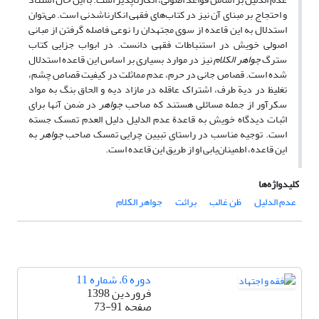
و احتجاج بر مبنای آن نیز در کتاب‌های فقهی انکارناشدنی است. می‌توان
استدلال به این قاعده از سوی مجتهدان را نوعی فاصله گرفتن از مبانی
اصولی خویش در استنباطات فقهی دانست. در ابواب جزایی کتاب
سترگ
جواهر الکلام
نیز در موارد بسیاری بر اساس این قاعده استدلال
شده است. قصاص جانی در حرم، عدم مماثلت در کیفیت قصاص چشم،
تغلیظ در دیة طرف، اشتراک عاقله در مازاد دیه و الحاق بنگ به مواد
سکرآور از جمله مسائلی هستند که صاحب
جواهر
در ضمن آنها برای
اثبات دیدگاه خویش به ‌قاعدة عدم الدلیل دلیل العدم تمسک جسته
است. توجیه مناسب در راستای تبیین چرایی تمسک صاحب
جواهر
به
این قاعده، اطمینان‌یابی او از طریق این قاعده است.
کلیدواژه‌ها
عدم الدلیل
ظن غالب
برائت
جواهر الکلام
دوره 6، شماره 11
فروردین 1398
صفحه
73-91