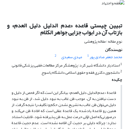
تبیین چیستی قاعده «عدم الدلیل دلیل العدم» و
بازتاب آن در ابواب جزایی جواهر الکلام
نوع مقاله : مقاله پژوهشی
نویسندگان
2
1
محمد جعفر صادق پور
مهدی سعیدی
1
استادیار دانشگاه شهر کرد؛ پژوهشگر مرکز مطالعات فقهی پزشکی قانونی
2
دانشجوی دکتری فقه و حقوق اسلامی دانشگاه یاسوج
چکیده
قاعدة «عدم الدلیل دلیل العدم» بیانگر این است که اگر فحص از دلیل و
دست نیافتن به آن، موجب ظن غالب به نبود دلیل شد، از ظن به نبود
دلیل می‌توان ظن غالب به تشریع نشدن حکم و تکلیف را نتیجه گرفت. از
همین رو قاعدة یادشده یک قاعدة عقلی است که افادة ظن می‌کند و
درصورتی‌که اصل اوّلی حرمت عمل به ظن پذیرفته شود، قابلیت استناد
ندارد؛ چراکه دلیلی بر حجیت آن اقامه نشده است. عدم حجیت قاعدة
عدم الدلیل بر اساس قواعد اصولی، ‌انکارناپذیر است؛ با این ‌حال استناد