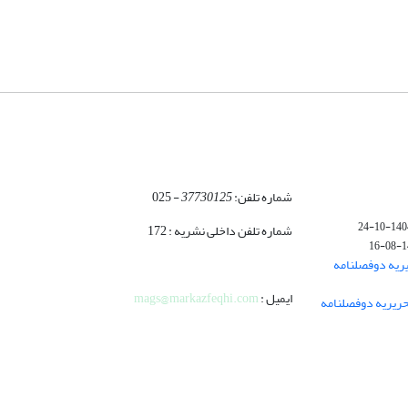
شماره تلفن:
37730125
- 025
1404-10-
شماره تلفن داخلی نشریه : 172
140
ریه دوفصلنامه
ایمیل :
mags@markazfeqhi.com
ریریه دوفصلنامه