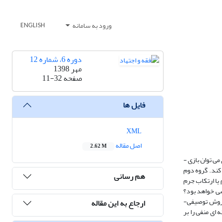
ورود به سامانه
ENGLISH
دوره 6، شماره 12
مهر 1398
صفحه
11-32
فایل ها
XML
اصل مقاله
2.62 M
پیشرفت­ های الکترونیکی، بالاخص در ابعاد بازی ­های رایانه ­ای، بسیاری از شئونات کاربران خود را در سطوح مختلف به خود مشغول کرده است. بر اساس یک تقسیم­ بندی می ­توان بازی ­
 کند. گروه دوم
هم رسانی
 یا ارتکاب جرم
کسی خواهد بود؟
س روش توصیفی-
ارجاع به این مقاله
 ای منفی را بر