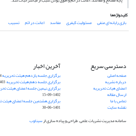
پایه مصالح و مفاسد، اعانت در اثم و اقوی بودن سبب از مباشر اثبات کند.
کلیدواژه‌ها
بازی­ رایانه ­ای منفی
مسئولیت کیفری
مفاسد
اعانت در اثم
تسبیب
دسترسی سریع
آخرین اخبار
صفحه اصلی
برگزاری جلسه یازدهم هیئت تحریریه
24
درباره نشریه
برگزاری جلسه دهم هیئت تحریریه
3-08-16
اعضای هیات تحریریه
برگزاری نهمین جلسه اعضای هیئت تحری
ارسال مقاله
1402-09-15
تماس با ما
برگزاری هشتمین جلسه اعضای هیئت تح
نقشه سایت
1401-06-30
سامانه مدیریت نشریات علمی.
طراحی و پیاده سازی از
سیناوب