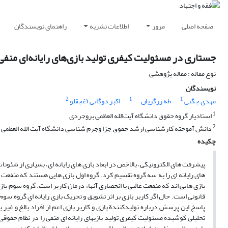
صفحه اصلی
مرور
اطلاعات نشریه
راهنمای نویسندگان
جستاری در مسئولیت کیفری تولید بازی‌های رایانه‌ای منفی
نوع مقاله : مقاله پژوهشی
نویسندگان
2
1
1
مهدی چگنی
طه زرگریان
اکبر دوگانی آغچقلو
1
استادیار گروه حقوق دانشگاه آیت‌الله العظمی بروجردی
2
دانش آموخته کارشناسی ارشد حقوق جزا وجرم شناسی دانشگاه آیت الله العظمی 
چکیده
های رایانه ­ای را به سه گروه تقسیم کرد. گروه اول بازی ­هایی هستند که منفعت 
بازی ­هایی اند که منفعت غالبی یا انحصاری آنها، درمان کاربر است. گروه سوم باز
قانونی است. حال اگر کاربر بازی بر اثر تشویق و تحریک بازی رایانه ­ایِ گروه
پاسخ این پرسش درباره تولیدکنندة بازی و کاربر بازی اعم از افراد بالغ و غ
تحلیلی کوشیده مسئولیت کیفری تولید بازی­های رایانه ­ای منفی را در نظام حقوقی ا