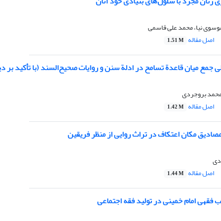
زنان مجرد با سلول‌های بنیادی خود آنان
سوی نیا، محمد علی قاسمی
اصل مقاله
1.51 M
 جمع میان قاعدة تسامح در ادلة سنن و روایات صحیح‌السند (با تأکید بر دی
 محمد بروجردی
اصل مقاله
1.42 M
صادیق مکان اعتکاف در تراث روایی از منظر فریقین
دی
اصل مقاله
1.44 M
 فقهی امام خمینی در تولید فقه اجتماعی