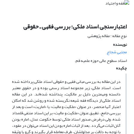
اعتبارسنجی اسناد ملکی؛ بررسی فقهی ـ حقوقی
نوع مقاله : مقاله پژوهشی
نویسنده
مجتبی شجاع
استاد سطوح عالی حوزه علمیه قم.
چکیده
در این مقاله به بررسی مبانی فقهی و حقوقی اسناد ملکی پرداخته شده
است. اسناد ملکی، زیر مجموعه اسناد رسمی بوده و در حقوق معتبر
دانسته ومهمترین دلیل بر مالکیت، پنداشته شده‌اند. در این مقاله
اسناد ملکی از دیدگاه فقه شیعه نگریسته شده و روشن شد که امکان
اعتبار آنها منحصر، در عنوان «ملکیت و مالیت» یا «اماریت» است و بعد از
بررسی جامع، تطبیق عنوان «ملکیت و مالیت» بر این اسناد منتفی قلمداد
شده، ولی درفرض صدور اسناد ملکی توسط حکومت عدل، اماره بودن
آنان اثبات می‌گردد. بعد از اثبات اماره بودن این اسناد می‌توان در عقود،
با توجه به دلالت بر مدلولشان، طرف معامله قرار بگیرند و گِرو یا وثیقه