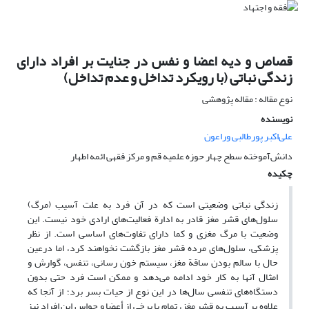
قصاص و دیه اعضا و نفس در جنایت بر افراد دارای
زندگی نباتی (با رویکرد تداخل و عدم تداخل)
نوع مقاله : مقاله پژوهشی
نویسنده
علی‌اکبر پورطالبی وراعون
دانش‌آموخته سطح چهار حوزه علمیه قم و مرکز فقهی ائمه اطهار
چکیده
زندگی نباتی وضعیتی است که در آن فرد به علت آسیب (مرگ)
سلول‌های قشر مغز قادر به ادارة فعالیت‌های ارادی خود نیست. این
وضعیت با مرگ مغزی و کما دارای تفاوت‌های اساسی است. از نظر
پزشکی، سلول‌های مرده قشر مغز بازگشت نخواهند کرد، اما درعین
حال با سالم بودن ساقة مغز، سیستم خون رسانی، تنفس، گوارش و
امثال آنها به کار خود ادامه می‌دهد و ممکن است فرد حتی بدون
دستگاه‌های تنفسی سال‌ها در این نوع از حیات بسر برد؛ از آنجا که
علاوه بر آسیب به قشر مغز، تمام یا برخی از أعضا و حواس این افراد نیز