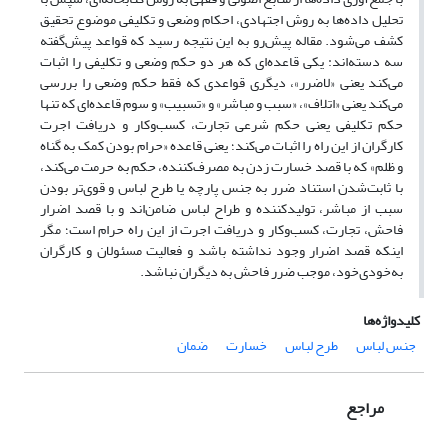
تحلیل داده‌ها به روش اجتهادی، احکام وضعی و تکلیفی موضوع تحقیق
کشف می‌شود. مقاله پیش‌رو به این نتیجه رسید که قواعد پیش‌گفته
سه دسته‌اند: یکی قاعده‌ای که هر دو حکم وضعی و تکلیفی را اثبات
می‌کند یعنی «لاضرر»، دیگری قواعدی که فقط حکم وضعی را بررسی
می‌کند یعنی «اتلاف»، «سبب و مباشر» و «تسبیب» و سوم قاعده‌ای که تنها
حکم تکلیفی یعنی حکم شرعی تجارت، کسب‌وکار و دریافت اجرت
کارگران از این راه را اثبات می‌کند؛ یعنی قاعده «حرام بودن کمک به گناه
و ظلم» که با قصد خسارت زدن به مصرف‌کننده، حکم به حرمت می‌کند،
با ثابت‌شدن استناد ضرر به جنس پارچه یا طرح لباس و قوی‌تر بودن
سبب از مباشر، تولید‌کننده و طراح لباس ضامن‌اند و با قصد‌ اضرار
فاحش، تجارت، کسب‌وکار و دریافت اجرت از این راه حرام است؛ مگر
اینکه قصد اضرار وجود نداشته باشد و فعالیت مسئولان و کارگران
به‌خودی‌خود، موجب ضرر فاحش به دیگران نباشد.
کلیدواژه‌ها
جنس‌ لباس
طرح‌ لباس
خسارت
ضمان
مراجع