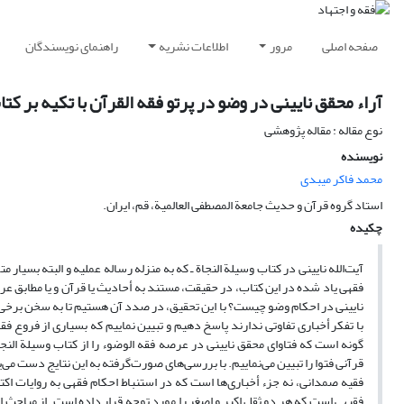
صفحه اصلی
مرور
اطلاعات نشریه
راهنمای نویسندگان
آراء محقق نایینی در وضو در پرتو فقه القرآن با تکیه بر کت
نوع مقاله : مقاله پژوهشی
نویسنده
محمد فاکر میبدی
استاد گروه قرآن و حدیث جامعة المصطفی العالمیة، قم، ایران.
چکیده
آیت‌الله نایینی در کتاب وسیلة النجاة ـ که به منزله رساله عملیه و البته بسیا
فقهی یاد شده در این کتاب، در حقیقت، مستند به أحادیث یا قرآن و یا مطاب
نایینی در احکام وضو چیست؟ با این تحقیق، در صدد آن هستیم تا به سخن برخی از ش
با تفکر أخباری تفاوتی ندارند پاسخ دهیم و تبیین نماییم که بسیاری از فروع ف
گونه است که فتاوای محقق نایینی در عرصه فقه الوضوء را از کتاب وسیلة النج
قرآنی فتوا را تبیین می‌نماییم. با بررسی‌های صورت‌گرفته به این نتایج دست می‌ی
فقیه صمدانی، نه جزء أخباری‌ها است که در استنباط احکام فقهی به روایات اکت
فقیهی است که هر دو ثقل اکبر و اصغر را مورد توجه قرار داده است. از مباحث ا