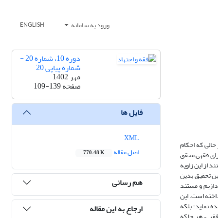
ورود به سامانه
ENGLISH
دوره 10، شماره 20 -
شماره پیاپی 20
مهر 1402
صفحه
109-139
فایل ها
XML
 حالی که احکام
اصل مقاله
770.48 K
رای فقهی محقق
د از این زاویه
این تحقیق بدین
هم رسانی
دازیم و مستند
داخته است. این
ه نماید؛ بلکه
ارجاع به این مقاله
فقهی، هر جا که