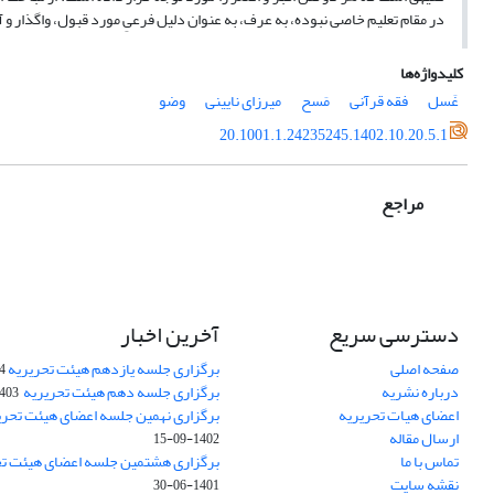
در مقام تعلیم خاصی نبوده، به عرف، به عنوان دلیل فرعیِ مورد قبول، واگذار و آ
کلیدواژه‌ها
غَسل
فقه قرآنی
مَسح
میرزای نایینی
وضو
20.1001.1.24235245.1402.10.20.5.1
مراجع
دسترسی سریع
آخرین اخبار
صفحه اصلی
برگزاری جلسه یازدهم هیئت تحریریه
24
درباره نشریه
برگزاری جلسه دهم هیئت تحریریه
3-08-16
اعضای هیات تحریریه
برگزاری نهمین جلسه اعضای هیئت تحری
ارسال مقاله
1402-09-15
تماس با ما
برگزاری هشتمین جلسه اعضای هیئت تح
نقشه سایت
1401-06-30