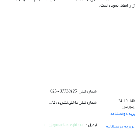
ن را امضاء نموده است.
شماره تلفن:
37730125
- 025
1404-10-
شماره تلفن داخلی نشریه : 172
140
ریه دوفصلنامه
ایمیل :
mags@markazfeqhi.com
ریریه دوفصلنامه