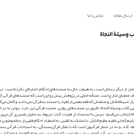
ارسال مقاله
تماس با ما
اب وسیلة النجاة
ر متمایز از دیگر رسائل است ـ به طبیعت حال به مستندهای احکام، اشاره‌ای نکرده است؛ در
ق عرف ممضای شارع است. مسأله اصلی در پژوهش پیش رو این است که مستندهای قرآنی آ
بهه‌افکنان و منتقدان که فقه بعضی از فقهاء را مستند به قرآن نمی‌دانند و گمان می‌کنن
قهی کتاب وسیلة النجاة، افزون بر مستندهای روایی، مستند قرآنی نیز دارد. روش ما در 
اة انتخاب می‌کنیم؛ سپس با استمداد از فقرات آیات مربوط، به تحلیل تفسیری آن می‌پر
ابیم که این فقیه عظیم الشأن، با تمسّک به ثقلین، به اصطیاد احکام فقهی از جمله وضو پر
فاء کند، و نه در شمار قرآنیون است که با تفکر قرآن‌بسندگی، به استنادات قرآنی بسند
یشان، به دست می‌آید که وی بر این باور است که شارع در تشریع احکام و از جمله آیات 