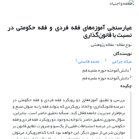
عیارسنجی آموزه‌های فقه فردی و فقه حکومتی در
نسبت با قانون‌گذاری
نوع مقاله : مقاله پژوهشی
نویسندگان
2
1
میلاد چراغی
محمد قاسمی
1
دانش‌آموخته حوزه ‌علمیه ‌قم
2
دانش‌آموخته حوزه علمیه قم
چکیده
بررسی و تطبیق آموزه‌های دو رویکرد فقه فردی و فقه حکومتی در
«عرصه قانونگذاری» و اتخاذ رویکردی که بتواند فقه را به عنوان منبع و
نرم‌افزار مدیریت جامعه فعّال کند، مسأله تحقیق حاضر است. بنابراین،
سؤال محوری تحقیق حاضر با توجّه به وجود دو رویکرد فقه فردی و فقه
حکومتی در عرصه استنباطات فقهی از یک‌سو و ضرورت تطابق قانون بر
موازین شرعی از سوی دیگر، این خواهد بود که با کدام رویکرد می‌توان
به مقصود شریعت در عرصه اجتماعی دست یافت؟ مدّعای تحقیق این