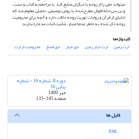
می­تواند حقی را از زوجه یا دیگران ضایع کند. با مراجعه به کتاب و سنت،
و بررسی ادلة اقوال مطرح‌شده، با روش توصیفی ـ تحلیلی معلوم شد که
ادله­­ای از قرآن و روایات توریث زوجه دلالت دارد و آن­چه برای محرومیت
زوجه ذکر شده، به خاطر عدم اعتبار، شأنیت اثبات مدعا را ندارند.
کلیدواژه‌ها
ارث زمین
ارث خیار زمین
حق خیار
حق فسخ
محرومیت از ارث
دوره 8، شماره 16 - شماره
پیاپی 16
مهر 1400
صفحه
133-145
فایل ها
XML