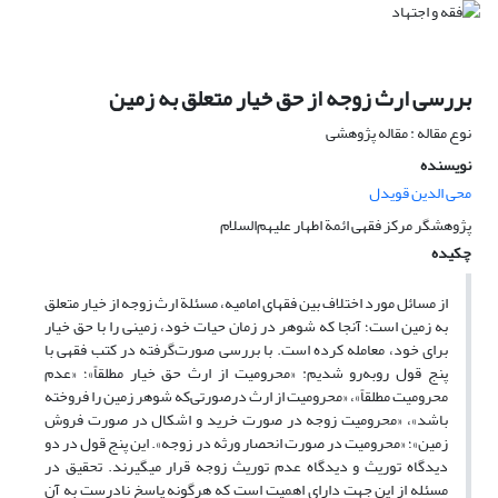
بررسی ارث زوجه از حق خیار متعلق به زمین
نوع مقاله : مقاله پژوهشی
نویسنده
محی الدین قویدل
پژوهشگر مرکز فقهی ائمة اطهار علیهم‌السلام
چکیده
از مسائل مورد اختلاف بین فقهای امامیه، مسئلة ارث زوجه از خیار متعلق
به زمین است؛ آنجا که شوهر در زمان حیات خود، زمینی را با حق خیار
برای خود، معامله کرده است. با بررسی­ صورت‌گرفته در کتب فقهی با
پنج قول روبه‌رو شدیم: «محرومیت از ارث حق خیار مطلقاً»؛ «عدم
محرومیت مطلقاً»، «محرومیت از ارث در‌صورتی‌‌که شوهر زمین را فروخته
باشد»، «محرومیت زوجه در صورت خرید و اشکال در صورت فروش
زمین»؛ «محرومیت در صورت انحصار ورثه در زوجه». این پنج قول در دو
دیدگاه توریث و دیدگاه عدم توریث زوجه قرار می­گیرند. تحقیق در
مسئله از این جهت دارای اهمیت است که هر‌گونه پاسخ نادرست به آن