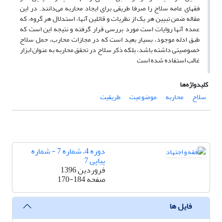
فقهای عامه سلاح را صرفا طریقی برای ایجاد محاربه می‌دانند. در این
مقاله ضمن تبیین هر یک از نظریات و قائلین آنها، استدلال هر گروه، که
عمده آنها روایات است مورد بررسی قرار گرفته و نتیجه این است که
طبق ادله موجود، بسیار بعید است که در مجازات محارب، حمل سلاح
خصوصیتی داشته باشد، بلکه ذکر سلاح در تحقق محاربه به عنوان ابزار
غالب استفاده شده است
کلیدواژه‌ها
سلاح
محاربه
موضوعیت
طریقیت
دوره 4، شماره 7 - شماره
پیاپی 7
فروردین 1396
صفحه
170-184
فایل ها