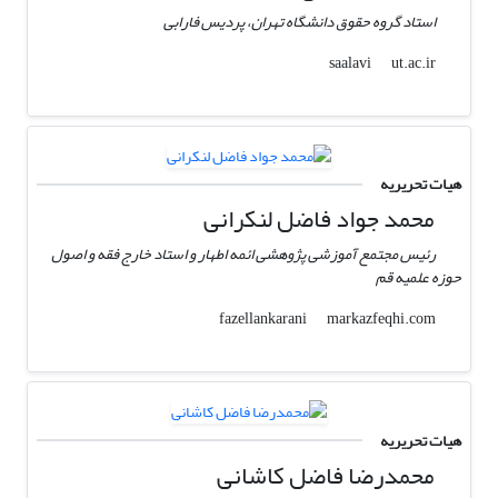
استاد گروه حقوق دانشگاه تهران، پردیس فارابی
ut.ac.ir
saalavi
هیات تحریریه
محمد جواد فاضل لنکرانی
رئیس مجتمع آموزشی پژوهشی ائمه اطهار و استاد خارج فقه و اصول
حوزه علمیه قم
markazfeqhi.com
fazellankarani
هیات تحریریه
محمدرضا فاضل کاشانی