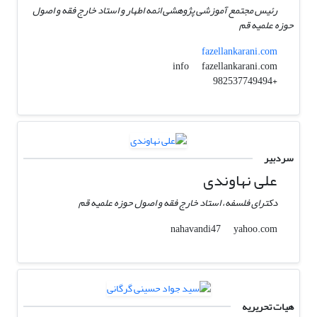
رئیس مجتمع آموزشی پژوهشی ائمه اطهار و استاد خارج فقه و اصول
حوزه علمیه قم
fazellankarani.com
fazellankarani.com
info
+982537749494
سردبیر
علی نهاوندی
دکترای فلسفه، استاد خارج فقه و اصول حوزه علمیه قم
yahoo.com
nahavandi47
هیات تحریریه