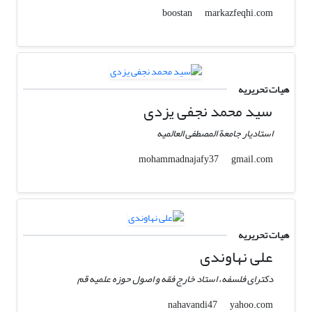
markazfeqhi.com
boostan
هیات تحریریه
سید محمد نجفی یزدی
استادیار جامعة المصطفی العالمیه
gmail.com
mohammadnajafy37
هیات تحریریه
علی نهاوندی
دکترای فلسفه، استاد خارج فقه و اصول حوزه علمیه قم
yahoo.com
nahavandi47