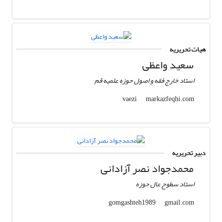
هیات تحریریه
سعید واعظی
استاد خارج فقه و اصول حوزه علمیه قم
markazfeqhi.com
vaezi
دبیر تحریریه
محمدجواد نصر آزادانی
استاد سطوح عال حوزه
gmail.com
gomgashteh1989