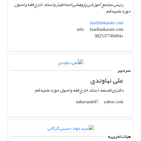
رئیس مجتمع آموزشی پژوهشی ائمه اطهار و استاد خارج فقه و اصول
حوزه علمیه قم
fazellankarani.com
fazellankarani.com
info
+982537749494
سردبیر
علی نهاوندی
دکترای فلسفه، استاد خارج فقه و اصول حوزه علمیه قم
yahoo.com
nahavandi47
هیات تحریریه