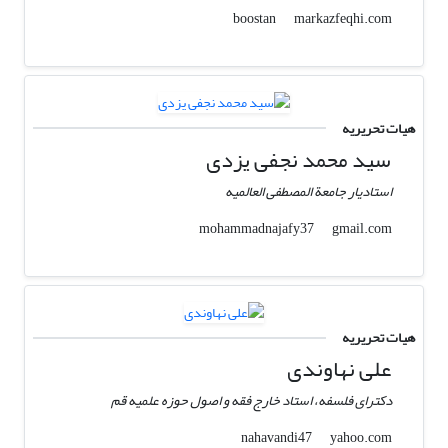
markazfeqhi.com
boostan
هیات تحریریه
سید محمد نجفی یزدی
استادیار جامعة المصطفی العالمیه
gmail.com
mohammadnajafy37
هیات تحریریه
علی نهاوندی
دکترای فلسفه، استاد خارج فقه و اصول حوزه علمیه قم
yahoo.com
nahavandi47