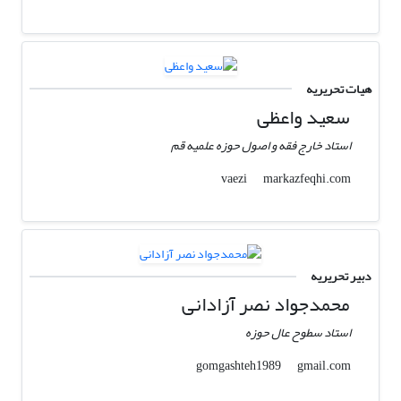
هیات تحریریه
سعید واعظی
استاد خارج فقه و اصول حوزه علمیه قم
markazfeqhi.com
vaezi
دبیر تحریریه
محمدجواد نصر آزادانی
استاد سطوح عال حوزه
gmail.com
gomgashteh1989