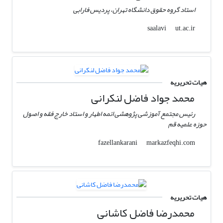
استاد گروه حقوق دانشگاه تهران، پردیس فارابی
ut.ac.ir
saalavi
هیات تحریریه
محمد جواد فاضل لنکرانی
رئیس مجتمع آموزشی پژوهشی ائمه اطهار و استاد خارج فقه و اصول
حوزه علمیه قم
markazfeqhi.com
fazellankarani
هیات تحریریه
محمدرضا فاضل کاشانی